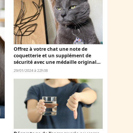
Offrez à votre chat une note de
coquetterie et un supplément de
sécurité avec une médaille originale
et personnalisée
29/01/2024 à 22h38