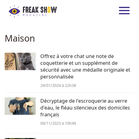
FREAKSHOW MAGAZINE
ARTICLES
DIVERTISSEMENT
Maison
ENTREPRISE
INTERNATIONAL
Offrez à votre chat une note de
coquetterie et un supplément de
SANTÉ
sécurité avec une médaille originale et
personnalisée
HIGH-TECH
29/01/2024 à 22h38
TRANSPORT
Décryptage de l'escroquerie au verre
d'eau, le fléau silencieux des domiciles
MAISON
français
09/11/2023 à 10h49