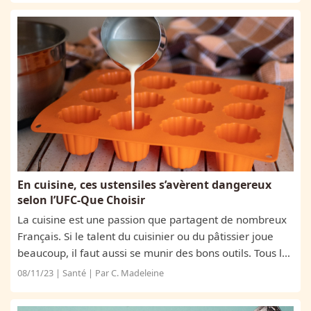
En cuisine, ces ustensiles s’avèrent dangereux
selon l’UFC-Que Choisir
La cuisine est une passion que partagent de nombreux
Français. Si le talent du cuisinier ou du pâtissier joue
beaucoup, il faut aussi se munir des bons outils. Tous les
ustensiles ne se valent pas et certains représentent
08/11/23 | Santé | Par C. Madeleine
même un véritable danger...