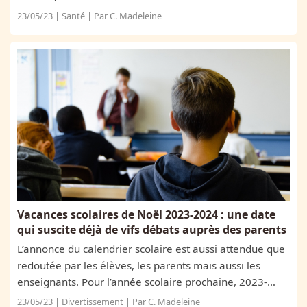
s’exprimer son goût du vintage et des objets remplis
23/05/23 | Santé | Par C. Madeleine
d’histoire. Dans un...
Vacances scolaires de Noël 2023-2024 : une date
qui suscite déjà de vifs débats auprès des parents
L’annonce du calendrier scolaire est aussi attendue que
redoutée par les élèves, les parents mais aussi les
enseignants. Pour l’année scolaire prochaine, 2023-
2024, ce sont les dates des vacances de Noël qui sont
23/05/23 | Divertissement | Par C. Madeleine