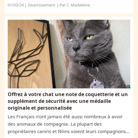
les cœurs, illustrant parfaitement comment un acte
01/03/24 | Divertissement | Par C. Madeleine
spontané d'amour peut transformer une...
Offrez à votre chat une note de coquetterie et un
supplément de sécurité avec une médaille
originale et personnalisée
Les Français n’ont jamais été aussi nombreux à avoir
des animaux de compagnie. La plupart des
propriétaires canins et félins voient leurs compagnons à