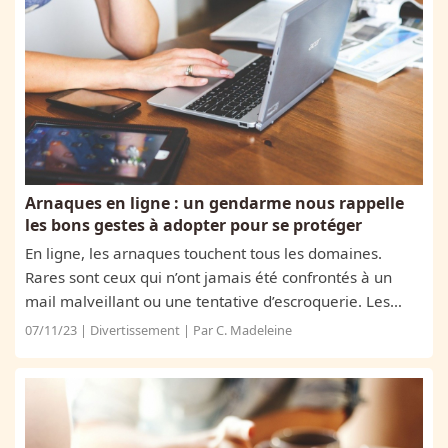
Arnaques en ligne : un gendarme nous rappelle
les bons gestes à adopter pour se protéger
En ligne, les arnaques touchent tous les domaines.
Rares sont ceux qui n’ont jamais été confrontés à un
mail malveillant ou une tentative d’escroquerie. Les
personnes âgées sont souvent la première cible des
07/11/23 | Divertissement | Par C. Madeleine
malfaiteurs, qui connaissent le manque...