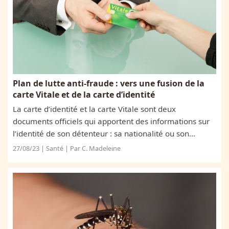
Plan de lutte anti-fraude : vers une fusion de la
carte Vitale et de la carte d’identité
La carte d’identité et la carte Vitale sont deux
documents officiels qui apportent des informations sur
l’identité de son détenteur : sa nationalité ou son
parcours de santé. Essentiels, ils constituent des pièces
27/08/23 | Santé | Par C. Madeleine
qui sont aussi soumises à...