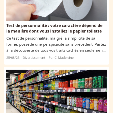
Test de personnalité : votre caractère dépend de
la manière dont vous installez le papier toilette
Ce test de personnalité, malgré la simplicité de sa
forme, possède une perspicacité sans précédent. Partez
à la découverte de tous vos traits cachés en seulement
quelques instants !
25/08/23 | Divertissement | Par C. Madeleine