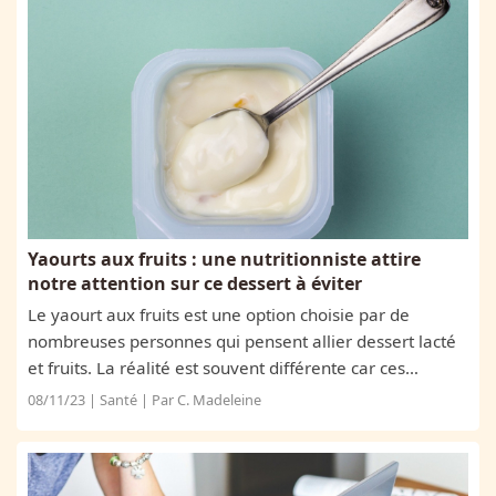
Yaourts aux fruits : une nutritionniste attire
notre attention sur ce dessert à éviter
Le yaourt aux fruits est une option choisie par de
nombreuses personnes qui pensent allier dessert lacté
et fruits. La réalité est souvent différente car ces
desserts qui semblent sains renferment souvent une
08/11/23 | Santé | Par C. Madeleine
grande quantité de sucres et de...