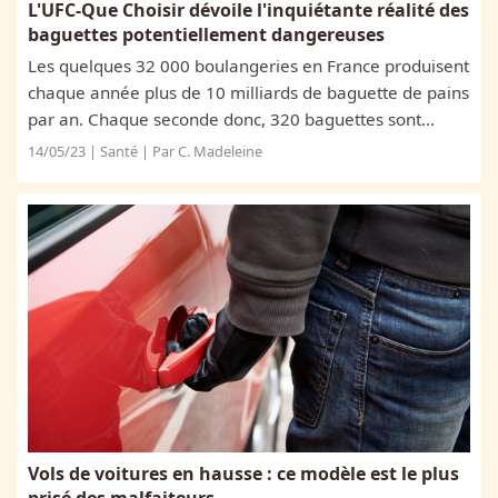
L'UFC-Que Choisir dévoile l'inquiétante réalité des
baguettes potentiellement dangereuses
Les quelques 32 000 boulangeries en France produisent
chaque année plus de 10 milliards de baguette de pains
par an. Chaque seconde donc, 320 baguettes sont
consommées chez nous. Même si on mange 3 fois
14/05/23 | Santé | Par C. Madeleine
moins de pain qu’il y a 60 ans, cet aliment...
Vols de voitures en hausse : ce modèle est le plus
prisé des malfaiteurs