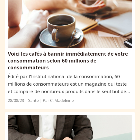
Voici les cafés à bannir immédiatement de votre
consommation selon 60 millions de
consommateurs
Édité par l'Institut national de la consommation, 60
millions de consommateurs est un magazine qui teste
et compare de nombreux produits dans le seul but de
protéger les consommateurs. En portant leur analyse
28/08/23 | Santé | Par C. Madeleine
sur les cafés, il a été prouvé que...