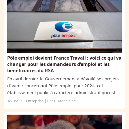
Pôle emploi devient France Travail : voici ce qui va
changer pour les demandeurs d’emploi et les
bénéficiaires du RSA
En avril dernier, le Gouvernement a dévoilé ses projets
d’avenir concernant Pôle emploi pour 2024, cet
établissement public à caractère administratif qui est en
charge de l’emploi en France. Cette transformation
18/05/23 | Entreprise | Par C. Madeleine
s’accompagne d’un nouveau nom...