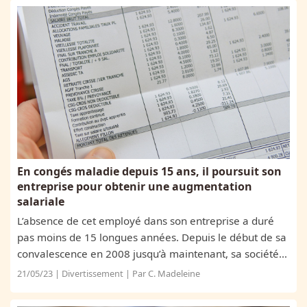
En congés maladie depuis 15 ans, il poursuit son
entreprise pour obtenir une augmentation
salariale
L’absence de cet employé dans son entreprise a duré
pas moins de 15 longues années. Depuis le début de sa
convalescence en 2008 jusqu’à maintenant, sa société
lui verse toujours une rémunération. Pourtant, le
21/05/23 | Divertissement | Par C. Madeleine
travailleur poursuit ses patrons en...