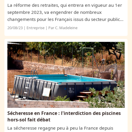
La réforme des retraites, qui entrera en vigueur au 1er
septembre 2023, va engendrer de nombreux
changements pour les Français issus du secteur public
et du secteur privé. En effet, l’âge légal de départ à la
20/08/23 | Entreprise | Par C. Madeleine
retraite est repoussé à 64 ans,...
Sécheresse en France : l'interdiction des piscines
hors-sol fait débat
La sécheresse regagne peu à peu la France depuis