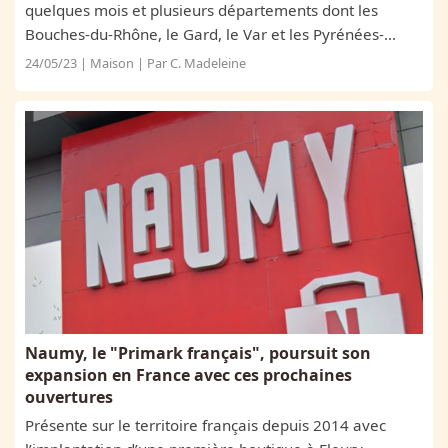
quelques mois et plusieurs départements dont les
Bouches-du-Rhône, le Gard, le Var et les Pyrénées-
Orientales sont passés en état de vigilance. Cette
24/05/23 | Maison | Par C. Madeleine
situation de sécheresse peut, à terme, avoir un...
Naumy, le "Primark français", poursuit son
expansion en France avec ces prochaines
ouvertures
Présente sur le territoire français depuis 2014 avec