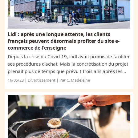
Lidl : après une longue attente, les clients
français peuvent désormais profiter du site e-
commerce de l'enseigne
Depuis la crise du Covid-19, Lidl avait promis de faciliter
ses procédures d'achat. Mais la concrétisation du projet
prenait plus de temps que prévu ! Trois ans après les
confinements, le site e-commerce est enfin disponible !
16/05/23 | Divertissement | Par C. Madeleine
Le site...