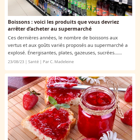
Boissons : voici les produits que vous devriez
arrêter d’acheter au supermarché
Ces dernières années, le nombre de boissons aux
vertus et aux goûts variés proposés au supermarché a
explosé. Énergisantes, plates, gazeuses, sucrées…
Quelles sont celles qui sont délétères pour la santé
23/08/23 | Santé | Par C. Madeleine
humaine ?