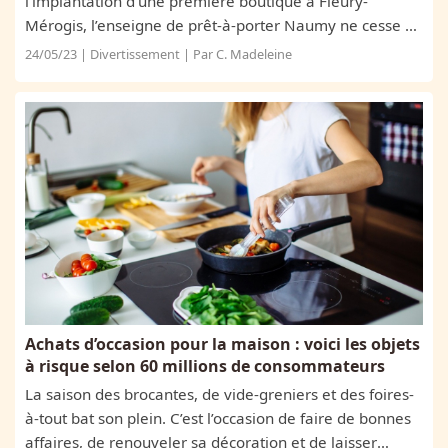
l’implantation d’une première boutique à Fleury-
Mérogis, l’enseigne de prêt-à-porter Naumy ne cesse de
se développer. Le projet est ambitieux et les objectifs
24/05/23 | Divertissement | Par C. Madeleine
audacieux pour cette marque qui se...
Achats d’occasion pour la maison : voici les objets
à risque selon 60 millions de consommateurs
La saison des brocantes, de vide-greniers et des foires-
à-tout bat son plein. C’est l’occasion de faire de bonnes
affaires, de renouveler sa décoration et de laisser