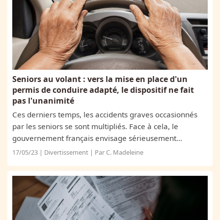
Seniors au volant : vers la mise en place d'un
permis de conduire adapté, le dispositif ne fait
pas l'unanimité
Ces derniers temps, les accidents graves occasionnés
par les seniors se sont multipliés. Face à cela, le
gouvernement français envisage sérieusement
aujourd'hui de mettre en place un permis de conduire
17/05/23 | Divertissement | Par C. Madeleine
spécifique pour les personnes âgées de plus...