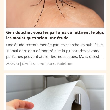
Gels douche : voici les parfums qui attirent le plus
les moustiques selon une étude
Une étude récente menée par les chercheurs publiée le
10 mai dernier a démontré que la plupart des savons
parfumés peuvent attirer les moustiques. Mais, qu’est-
ce qui affriole exactement ces bestioles ?
25/08/23 | Divertissement | Par C. Madeleine