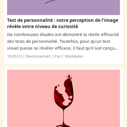
Test de personnalité : votre perception de l'image
révèle votre niveau de curiosité
De nombreuses études ont démontré la réelle efficacité
des tests de personnalité. Toutefois, pour qu'un test
visuel puisse se révéler efficace, il faut qu'il soit conçu
par des experts. Pour notre test d'aujourd'hui, votre
15/05/23 | Divertissement | Par C. Madeleine
première appréhension...