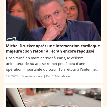
Michel Drucker après une intervention cardiaque
majeure : son retour à l'écran encore repoussé
Hospitalisé en mars dernier à Paris, le célèbre
animateur de 80 ans se remet peu à peu d’une
opération importante du cœur. Son retour à l’antenne
n’est pas prévu dans l’immédiat car il doit se concentrer
17/05/23 | Divertissement | Par C. Madeleine
sur une rééducation durant plusieurs...