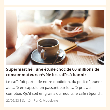
visées en particulier et qui...
Supermarché : une étude choc de 60 millions de
consommateurs révèle les cafés à bannir
Le café fait partie de notre quotidien, du petit-déjeuner
au café en capsule en passant par le café pris au
comptoir. Qu’il soit en grains ou moulu, le café répond à
des normes de fabrication, qui, normalement,
22/05/23 | Santé | Par C. Madeleine
permettent d’éviter au consommateur...