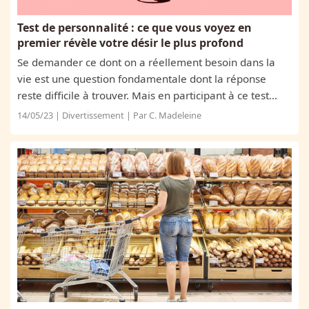
Test de personnalité : ce que vous voyez en
premier révèle votre désir le plus profond
Se demander ce dont on a réellement besoin dans la
vie est une question fondamentale dont la réponse
reste difficile à trouver. Mais en participant à ce test
visuel, vous pouvez potentiellement avoir la réponse
14/05/23 | Divertissement | Par C. Madeleine
sur cette question. Si vous ne...