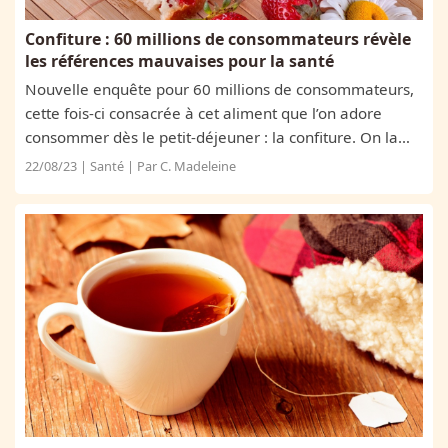
Confiture : 60 millions de consommateurs révèle
les références mauvaises pour la santé
Nouvelle enquête pour 60 millions de consommateurs,
cette fois-ci consacrée à cet aliment que l’on adore
consommer dès le petit-déjeuner : la confiture. On la
croit souvent composée uniquement de fruits et de
22/08/23 | Santé | Par C. Madeleine
sucre, malheureusement, dans la...