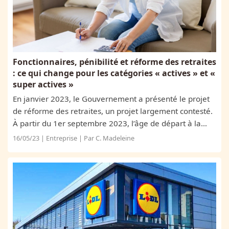
Fonctionnaires, pénibilité et réforme des retraites
: ce qui change pour les catégories « actives » et «
super actives »
En janvier 2023, le Gouvernement a présenté le projet
de réforme des retraites, un projet largement contesté.
À partir du 1er septembre 2023, l’âge de départ à la
retraite sera progressivement repoussé. En 2030,
16/05/23 | Entreprise | Par C. Madeleine
l’objectif d’âge de départ à la...