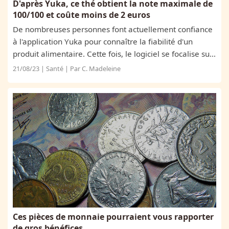
D'après Yuka, ce thé obtient la note maximale de
100/100 et coûte moins de 2 euros
De nombreuses personnes font actuellement confiance
à l'application Yuka pour connaître la fiabilité d'un
produit alimentaire. Cette fois, le logiciel se focalise sur
le meilleur thé mis en vente ! Au supermarché comme
21/08/23 | Santé | Par C. Madeleine
dans les petits...
Ces pièces de monnaie pourraient vous rapporter
de gros bénéfices