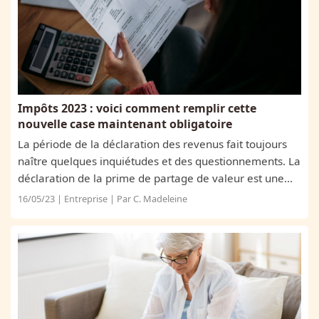
Impôts 2023 : voici comment remplir cette
nouvelle case maintenant obligatoire
La période de la déclaration des revenus fait toujours
naître quelques inquiétudes et des questionnements. La
déclaration de la prime de partage de valeur est une
nouveauté de cette année 2023 qui concerne près de 5
16/05/23 | Entreprise | Par C. Madeleine
millions de salariés....