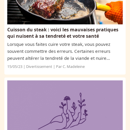
Cuisson du steak : voici les mauvaises pratiques
qui nuisent à sa tendreté et votre santé
Lorsque vous faites cuire votre steak, vous pouvez
souvent commettre des erreurs. Certaines erreurs
peuvent altérer la tendreté de la viande et nuire
également à votre santé. Voici donc 6 mauvaises
15/05/23 | Divertissement | Par C. Madeleine
pratiques que vous devriez absolument éviter...