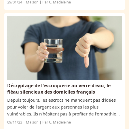
fourrure comme des membres de leurs familles à part
29/01/24 | Maison | Par C. Madeleine
entière et les traitent en tant que tels....
Décryptage de l'escroquerie au verre d'eau, le
fléau silencieux des domiciles français
Depuis toujours, les escrocs ne manquent pas d’idées
pour voler de l’argent aux personnes les plus
vulnérables. Ils n’hésitent pas à profiter de l'empathie
de celles-ci pour arriver à leur fin. L'arnaque au verre
09/11/23 | Maison | Par C. Madeleine
d’eau, dont l'objectif...