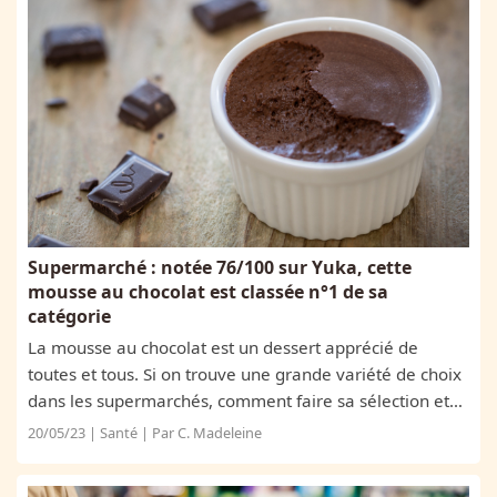
Supermarché : notée 76/100 sur Yuka, cette
mousse au chocolat est classée n°1 de sa
catégorie
La mousse au chocolat est un dessert apprécié de
toutes et tous. Si on trouve une grande variété de choix
dans les supermarchés, comment faire sa sélection et
se diriger vers les produits les plus sains et les meilleurs
20/05/23 | Santé | Par C. Madeleine
pour la santé ? Grâce...