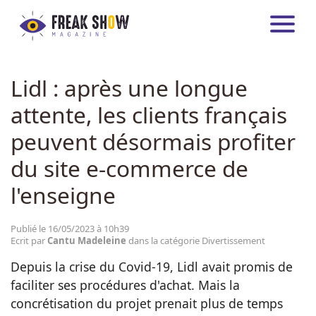
FREAKSHOW MAGAZINE
ARTICLES
DIVERTISSEMENT
DIVERTISSEMENT
Lidl : après une longue
ENTREPRISE
attente, les clients français
INTERNATIONAL
peuvent désormais profiter
SANTÉ
du site e-commerce de
HIGH-TECH
l'enseigne
TRANSPORT
Publié le 16/05/2023 à 10h39
Ecrit par
Cantu Madeleine
dans la catégorie Divertissement
MAISON
Depuis la crise du Covid-19, Lidl avait promis de
faciliter ses procédures d'achat. Mais la
concrétisation du projet prenait plus de temps